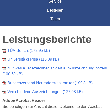
Service
Bestellen
Team
Leistungsberichte
TÜV Bericht (172.95 kB)
Università di Pisa (115.89 kB)
Nur was Ausgezeichnet ist, darf auf Auszeichnung hoffen!
(100.59 kB)
Bundesverband Neurodermitiskranker (199.8 kB)
Verschiedene Auszeichnungen (127.98 kB)
Adobe Acrobat Reader
Sie benötigen zur Ansicht dieser Dokumente den Acrobat